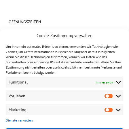
ÖFFNUNGSZEITEN
Cookie-Zustimmung verwalten
Montag bis Donnerstag :
07:45 – 18:00 Uhr
Um Ihnen ein optimales Erlebnis zu bieten, verwenden wir Technologien wie
Freitag :
Cookies, um Geräteinformationen zu speichern und/oder darauf zuzugreifen.
07:45 – 17:00 Uhr
Wenn Sie diesen Technologien zustimmen, können wir Daten wie das
Surfverhalten oder eindeutige IDs auf dieser Website verarbeiten. Wenn Sie Ihre
Samstags Notdienst :
Zustimmung nicht erteilen oder zurückziehst, können bestimmte Merkmale und
09:00 – 12:00 Uhr
Funktionen beeinträchtigt werden.
Funktional
Immer aktiv
Vorlieben
Konzeption & Umsetzung:
LIVINGLEMON.COM
Marketing
Dienste verwalten